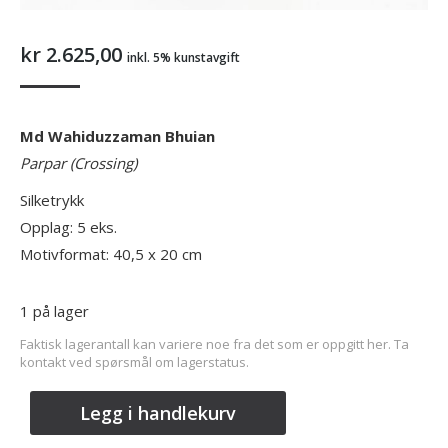
kr
2.625,00
inkl. 5% kunstavgift
Md Wahiduzzaman Bhuian
Parpar (Crossing)
Silketrykk
Opplag: 5 eks.
Motivformat: 40,5 x 20 cm
1 på lager
Faktisk lagerantall kan variere noe fra det som er oppgitt her. Ta
kontakt ved spørsmål om lagerstatus.
Legg i handlekurv