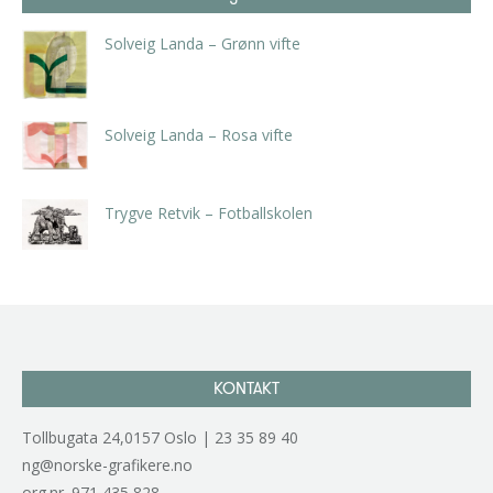
Solveig Landa – Grønn vifte
kr
5.250,00
inkl. 5% kunstavgift
Solveig Landa – Rosa vifte
kr
5.250,00
inkl. 5% kunstavgift
Trygve Retvik – Fotballskolen
kr
2.940,00
inkl. 5% kunstavgift
KONTAKT
Tollbugata 24,0157 Oslo | 23 35 89 40
ng@norske-grafikere.no
org.nr. 971 435 828