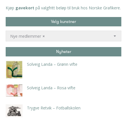
Kjøp
gavekort
på valgfritt beløp til bruk hos Norske Grafikere.
Velg kunstner
Nye medlemmer
×
Nyheter
Solveig Landa – Grønn vifte
kr
5.250,00
inkl. 5% kunstavgift
Solveig Landa – Rosa vifte
kr
5.250,00
inkl. 5% kunstavgift
Trygve Retvik – Fotballskolen
kr
2.940,00
inkl. 5% kunstavgift