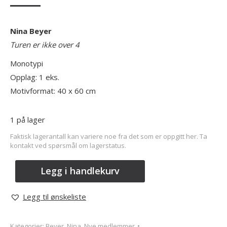
Nina Beyer
Turen er ikke over 4
Monotypi
Opplag: 1 eks.
Motivformat: 40 x 60 cm
1 på lager
Faktisk lagerantall kan variere noe fra det som er oppgitt her. Ta
kontakt ved spørsmål om lagerstatus.
Legg i handlekurv
Legg til ønskeliste
Kategorier:
Beyer, Nina
,
Nye medlemmer