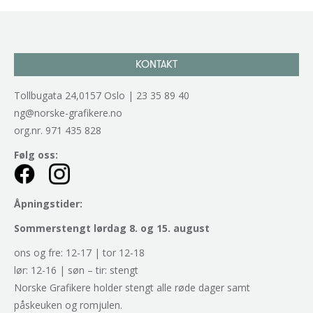
KONTAKT
Tollbugata 24,0157 Oslo | 23 35 89 40
ng@norske-grafikere.no
org.nr. 971 435 828
Følg oss:
Åpningstider:
Sommerstengt lørdag 8. og 15. august
ons og fre: 12-17 | tor 12-18
lør: 12-16 | søn – tir: stengt
Norske Grafikere holder stengt alle røde dager samt
påskeuken og romjulen.