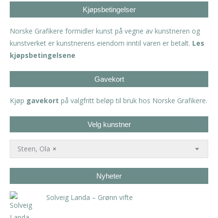
Kjøpsbetingelser
Norske Grafikere formidler kunst på vegne av kunstneren og
kunstverket er kunstnerens eiendom inntil varen er betalt.
Les
kjøpsbetingelsene
Gavekort
Kjøp
gavekort
på valgfritt beløp til bruk hos Norske Grafikere.
Velg kunstner
Steen, Ola
×
Nyheter
Solveig Landa – Grønn vifte
kr
5.250,00
inkl. 5% kunstavgift