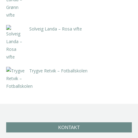
Solveig Landa – Rosa vifte
kr
5.250,00
inkl. 5% kunstavgift
Trygve Retvik – Fotballskolen
kr
2.940,00
inkl. 5% kunstavgift
KONTAKT