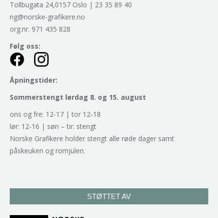
Tollbugata 24,0157 Oslo | 23 35 89 40
ng@norske-grafikere.no
org.nr. 971 435 828
Følg oss:
Åpningstider:
Sommerstengt lørdag 8. og 15. august
ons og fre: 12-17 | tor 12-18
lør: 12-16 | søn – tir: stengt
Norske Grafikere holder stengt alle røde dager samt
påskeuken og romjulen.
STØTTET AV