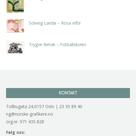
kr
5.250,00
inkl. 5% kunstavgift
Solveig Landa – Rosa vifte
kr
5.250,00
inkl. 5% kunstavgift
Trygve Retvik – Fotballskolen
kr
2.940,00
inkl. 5% kunstavgift
KONTAKT
Tollbugata 24,0157 Oslo | 23 35 89 40
ng@norske-grafikere.no
org.nr. 971 435 828
Følg oss: