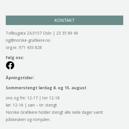
KONTAKT
Tollbugata 24,0157 Oslo | 23 35 89 40
ng@norske-grafikere.no
org.nr. 971 435 828
Følg oss:
Åpningstider:
Sommerstengt lørdag 8. og 15. august
ons og fre: 12-17 | tor 12-18
lør: 12-16 | søn – tir: stengt
Norske Grafikere holder stengt alle røde dager samt
påskeuken og romjulen.