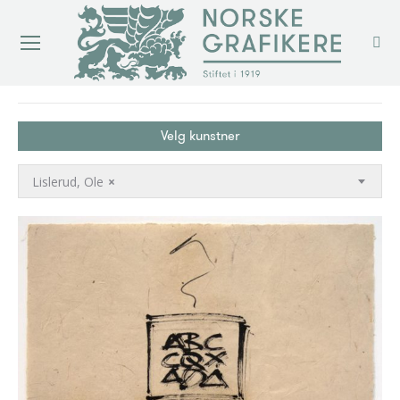
You are here:
Velg kunstner
Lislerud, Ole
×