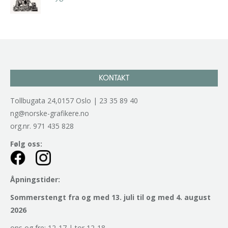
kr
2.940,00
inkl. 5% kunstavgift
KONTAKT
Tollbugata 24,0157 Oslo | 23 35 89 40
ng@norske-grafikere.no
org.nr. 971 435 828
Følg oss:
Åpningstider:
Sommerstengt fra og med 13. juli til og med 4. august
2026
ons og fre: 12-17 | tor 12-18