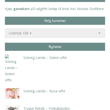
Kjøp
gavekort
på valgfritt beløp til bruk hos Norske Grafikere.
Velg kunstner
Lislerud, Ole
×
Nyheter
Solveig Landa – Grønn vifte
kr
5.250,00
inkl. 5% kunstavgift
Solveig Landa – Rosa vifte
kr
5.250,00
inkl. 5% kunstavgift
Trygve Retvik – Fotballskolen