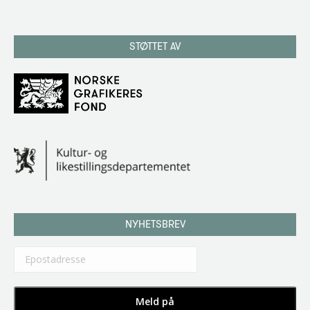
STØTTET AV
NYHETSBREV