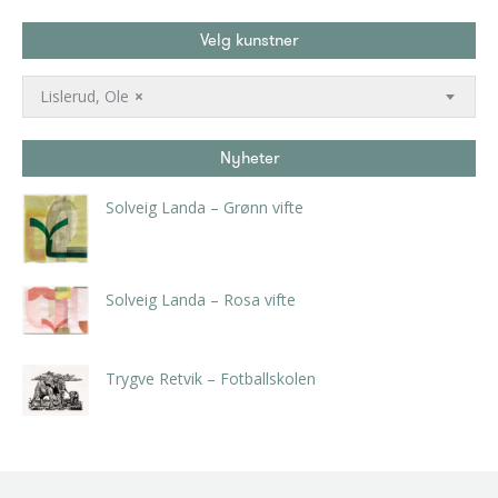
Velg kunstner
Lislerud, Ole
×
Nyheter
Solveig Landa – Grønn vifte
kr
5.250,00
inkl. 5% kunstavgift
Solveig Landa – Rosa vifte
kr
5.250,00
inkl. 5% kunstavgift
Trygve Retvik – Fotballskolen
kr
2.940,00
inkl. 5% kunstavgift