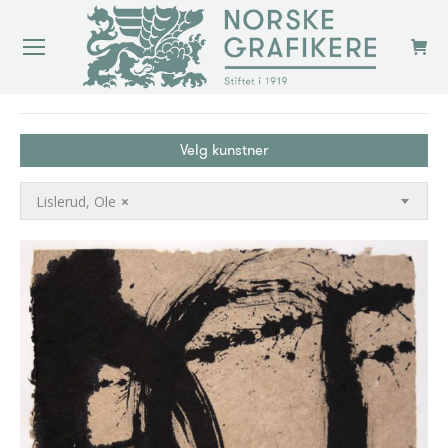
You are here:
Velg kunstner
Lislerud, Ole
×