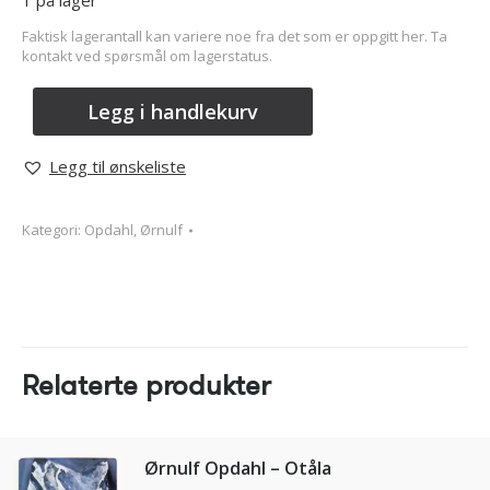
1 på lager
Faktisk lagerantall kan variere noe fra det som er oppgitt her. Ta
kontakt ved spørsmål om lagerstatus.
Legg i handlekurv
Legg til ønskeliste
Kategori:
Opdahl, Ørnulf
Relaterte produkter
Ørnulf Opdahl – Otåla