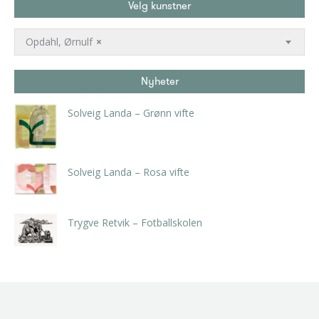
Velg kunstner
Opdahl, Ørnulf
×
Nyheter
Solveig Landa – Grønn vifte
kr
5.250,00
inkl. 5% kunstavgift
Solveig Landa – Rosa vifte
kr
5.250,00
inkl. 5% kunstavgift
Trygve Retvik – Fotballskolen
kr
2.940,00
inkl. 5% kunstavgift