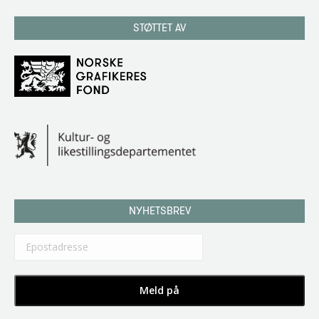
STØTTET AV
NYHETSBREV