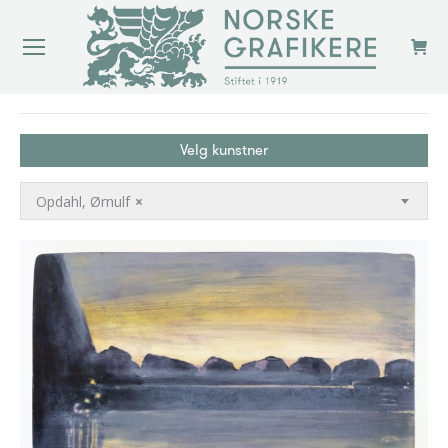
You are here:
Velg kunstner
Opdahl, Ørnulf
×