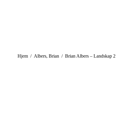
You are here:
Hjem
Albers, Brian
Brian Albers – Landskap 2