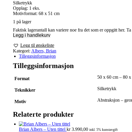
Silketrykk
Opplag: 1 eks.
Motivformat: 68 x 51 cm
1 på lager
Faktisk lagerantall kan variere noe fra det som er oppgitt her. T
Legg i handlekurv
Legg til ønskeliste
Kategori:
Albers, Brian
Tilleggsinformasjon
Tilleggsinformasjon
50 x 60 cm – 80 x
Format
Silketrykk
Teknikker
Abstraksjon – geo
Motiv
Relaterte produkter
Brian Albers – Uten tittel
kr
3.990,00
inkl. 5% kunstavgift