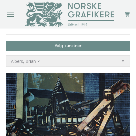
You are here:
Velg kunstner
Albers, Brian
×