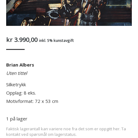
kr
3.990,00
inkl. 5% kunstavgift
Brian Albers
Uten tittel
Silketrykk
Opplag: 8 eks.
Motivformat: 72 x 53 cm
1 på lager
Faktisk lagerantall kan variere noe fra det som er oppgitt her. Ta
kontakt ved spørsmål om lagerstatus.