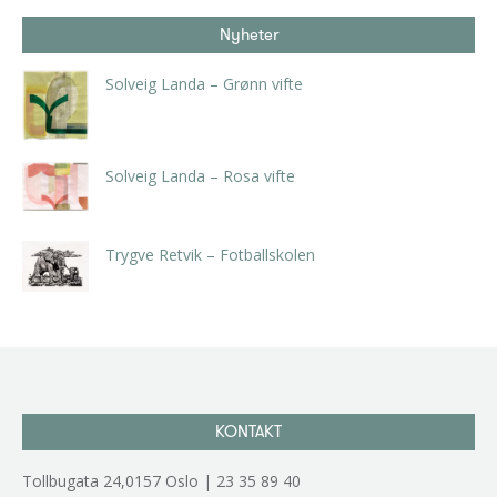
Nyheter
Solveig Landa – Grønn vifte
kr
5.250,00
inkl. 5% kunstavgift
Solveig Landa – Rosa vifte
kr
5.250,00
inkl. 5% kunstavgift
Trygve Retvik – Fotballskolen
kr
2.940,00
inkl. 5% kunstavgift
KONTAKT
Tollbugata 24,0157 Oslo | 23 35 89 40