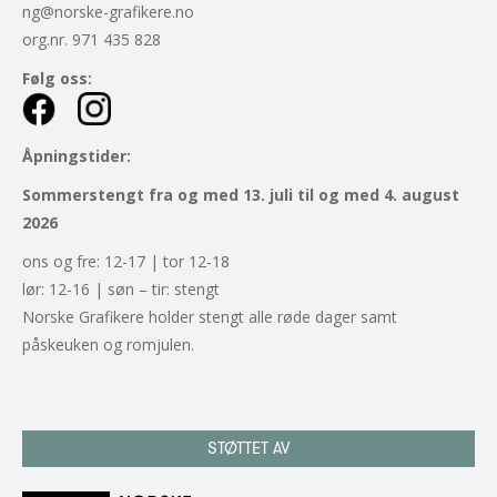
ng@norske-grafikere.no
org.nr. 971 435 828
Følg oss:
Åpningstider:
Sommerstengt fra og med 13. juli til og med 4. august
2026
ons og fre: 12-17 | tor 12-18
lør: 12-16 | søn – tir: stengt
Norske Grafikere holder stengt alle røde dager samt
påskeuken og romjulen.
STØTTET AV