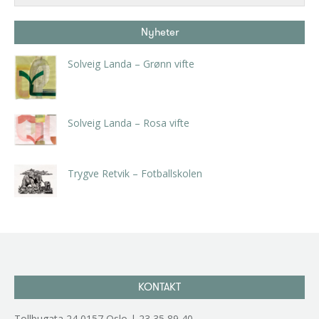
Nyheter
Solveig Landa – Grønn vifte
kr
5.250,00
inkl. 5% kunstavgift
Solveig Landa – Rosa vifte
kr
5.250,00
inkl. 5% kunstavgift
Trygve Retvik – Fotballskolen
kr
2.940,00
inkl. 5% kunstavgift
KONTAKT
Tollbugata 24,0157 Oslo | 23 35 89 40