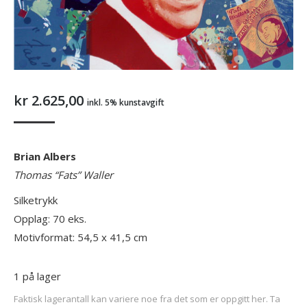
kr
2.625,00
inkl. 5% kunstavgift
Brian Albers
Thomas “Fats” Waller
Silketrykk
Opplag: 70 eks.
Motivformat: 54,5 x 41,5 cm
1 på lager
Faktisk lagerantall kan variere noe fra det som er oppgitt her. Ta