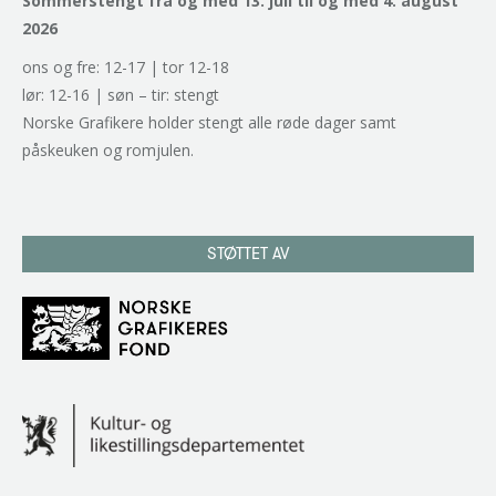
Sommerstengt fra og med 13. juli til og med 4. august
2026
ons og fre: 12-17 | tor 12-18
lør: 12-16 | søn – tir: stengt
Norske Grafikere holder stengt alle røde dager samt
påskeuken og romjulen.
STØTTET AV