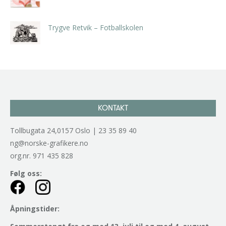
kr
5.250,00
inkl. 5% kunstavgift
Trygve Retvik – Fotballskolen
kr
2.940,00
inkl. 5% kunstavgift
KONTAKT
Tollbugata 24,0157 Oslo | 23 35 89 40
ng@norske-grafikere.no
org.nr. 971 435 828
Følg oss:
Åpningstider: