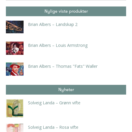
Nylige viste produkter
Brian Albers – Landskap 2
kr
3.990,00
inkl. 5% kunstavgift
Brian Albers – Louis Armstrong
kr
4.725,00
inkl. 5% kunstavgift
Brian Albers – Thomas "Fats" Waller
kr
2.625,00
inkl. 5% kunstavgift
Nyheter
Solveig Landa – Grønn vifte
kr
5.250,00
inkl. 5% kunstavgift
Solveig Landa – Rosa vifte