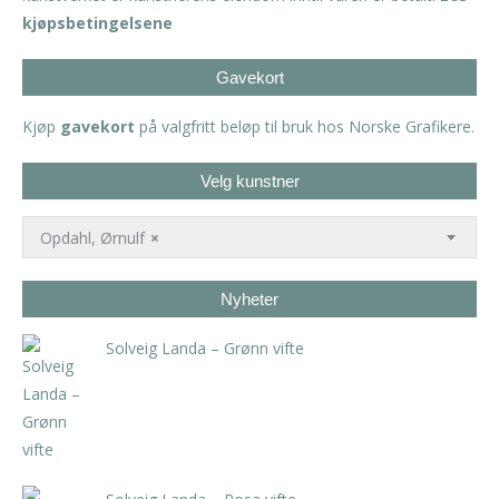
kjøpsbetingelsene
Gavekort
Kjøp
gavekort
på valgfritt beløp til bruk hos Norske Grafikere.
Velg kunstner
Opdahl, Ørnulf
×
Nyheter
Solveig Landa – Grønn vifte
kr
5.250,00
inkl. 5% kunstavgift