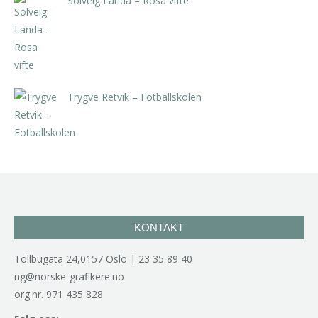
Solveig Landa – Rosa vifte
kr
5.250,00
inkl. 5% kunstavgift
Trygve Retvik – Fotballskolen
kr
2.940,00
inkl. 5% kunstavgift
KONTAKT
Tollbugata 24,0157 Oslo | 23 35 89 40
ng@norske-grafikere.no
org.nr. 971 435 828