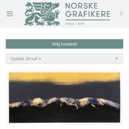
You are here:
Velg kunstner
Opdahl, Ørnulf
×