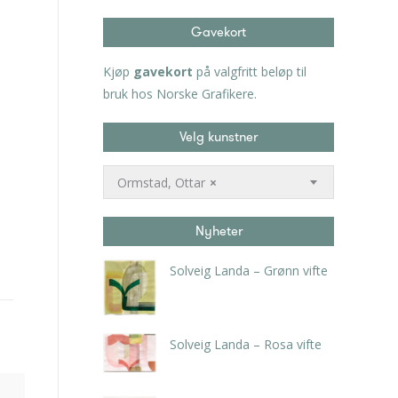
Gavekort
Kjøp
gavekort
på valgfritt beløp til
bruk hos Norske Grafikere.
Velg kunstner
Ormstad, Ottar
×
Nyheter
Solveig Landa – Grønn vifte
kr
5.250,00
inkl. 5% kunstavgift
Solveig Landa – Rosa vifte
kr
5.250,00
inkl. 5% kunstavgift