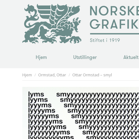
Hjem
Utstillinger
Aktuelt
Hjem
Utstillinger
Aktuelt
You are here:
Hjem
Ormstad, Ottar
Ottar Ormstad – smyl