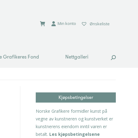
e Grafikeres Fond
Nettgalleri
Search:
Min konto
Ønskeliste
e Grafikeres Fond
Nettgalleri
Search:
Kjøpsbetingelser
Norske Grafikere formidler kunst på
vegne av kunstneren og kunstverket er
kunstnerens eiendom inntil varen er
betalt.
Les kjøpsbetingelsene