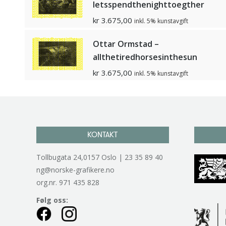
letsspendthenighttoegther
kr
3.675,00
inkl. 5% kunstavgift
Ottar Ormstad –
allthetiredhorsesinthesun
kr
3.675,00
inkl. 5% kunstavgift
KONTAKT
Tollbugata 24,0157 Oslo | 23 35 89 40
ng@norske-grafikere.no
org.nr. 971 435 828
Følg oss: