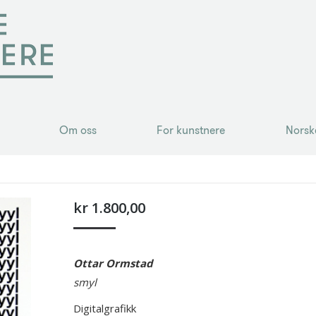
Om oss
For kunstnere
Norsk
Om oss
For kunstnere
Norsk
kr
1.800,00
Ottar Ormstad
smyl
Digitalgrafikk