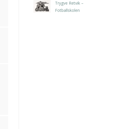
Trygve Retvik –
Fotballskolen
kr
2.940,00
inkl. 5% kunstavgift
n