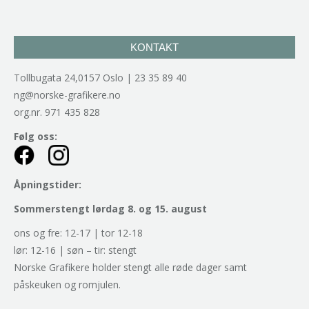
KONTAKT
Tollbugata 24,0157 Oslo | 23 35 89 40
ng@norske-grafikere.no
org.nr. 971 435 828
Følg oss:
Åpningstider:
Sommerstengt lørdag 8. og 15. august
ons og fre: 12-17 | tor 12-18
lør: 12-16 | søn – tir: stengt
Norske Grafikere holder stengt alle røde dager samt
påskeuken og romjulen.