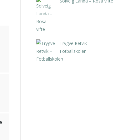
Solveig Landa – Rosa vifte
kr
5.250,00
inkl. 5% kunstavgift
Trygve Retvik –
Fotballskolen
kr
2.940,00
inkl. 5% kunstavgift
e