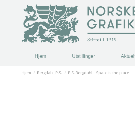
Hjem
Utstillinger
Aktuel
Hjem
Utstillinger
Aktuel
You are here:
Hjem
Bergdahl, P.S.
P.S. Bergdahl – Space is the place