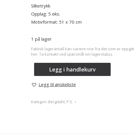
Silketrykk
Opplag: 5 eks.
Motivformat: 51 x 70
cm
1 på lager
Faktisk lagerantall kan variere noe fra det som er oppgitt
her. Ta kontakt ved spørsmål om lagerstatus.
Legg i handlekurv
Legg til ønskeliste
Kategori:
Bergdahl, P.S.