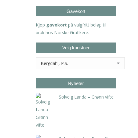
Gavekort
Kjøp
gavekort
på valgfritt beløp til
bruk hos Norske Grafikere.
Velg kunstner
Nyheter
Solveig Landa – Grønn vifte
kr
5.250,00
inkl. 5% kunstavgift