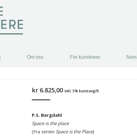
t
Om oss
For kunstnere
Nors
t
Om oss
For kunstnere
Nors
kr
6.825,00
inkl. 5% kunstavgift
P.S. Bergdahl
Space is the place
(Fra serien
Space is the Place
)