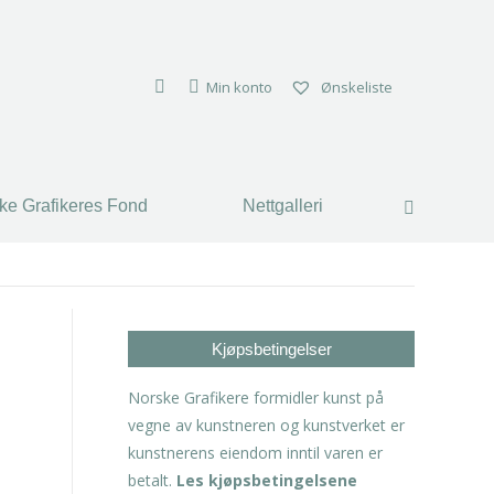
ke Grafikeres Fond
Nettgalleri
Search:
Min konto
Ønskeliste
ke Grafikeres Fond
Nettgalleri
Search:
Kjøpsbetingelser
Norske Grafikere formidler kunst på
vegne av kunstneren og kunstverket er
kunstnerens eiendom inntil varen er
betalt.
Les kjøpsbetingelsene