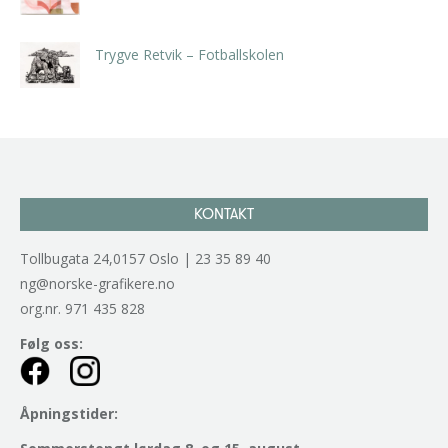
kr
5.250,00
inkl. 5% kunstavgift
Trygve Retvik – Fotballskolen
kr
2.940,00
inkl. 5% kunstavgift
KONTAKT
Tollbugata 24,0157 Oslo | 23 35 89 40
ng@norske-grafikere.no
org.nr. 971 435 828
Følg oss:
Åpningstider: