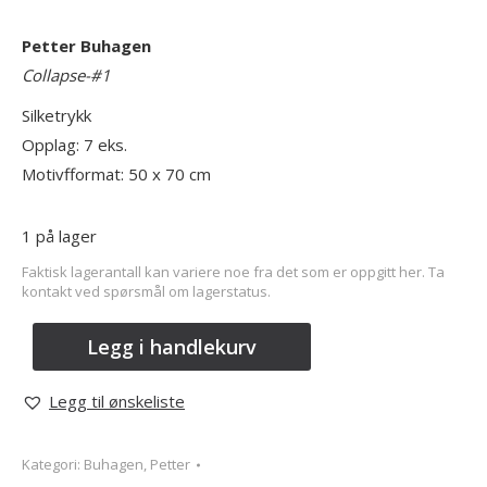
Petter Buhagen
Collapse-#1
Silketrykk
Opplag: 7 eks.
Motivfformat: 50 x 70 cm
1 på lager
Faktisk lagerantall kan variere noe fra det som er oppgitt her. Ta
kontakt ved spørsmål om lagerstatus.
Legg i handlekurv
Legg til ønskeliste
Kategori:
Buhagen, Petter