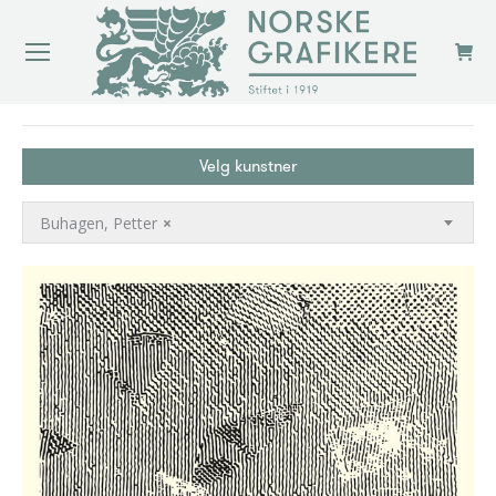
You are here:
Velg kunstner
Buhagen, Petter
×