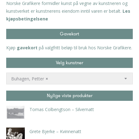
Norske Grafikere formidler kunst på vegne av kunstneren og
kunstverket er kunstnerens eiendom inntil varen er betalt.
Les
kjøpsbetingelsene
Gavekort
Kjøp
gavekort
på valgfritt beløp til bruk hos Norske Grafikere.
Velg kunstner
Buhagen, Petter
×
Nylige viste produkter
Tomas Colbengtson – Silvernatt
kr
3.360,00
inkl. 5% kunstavgift
Grete Bjerke – Kvinnenatt