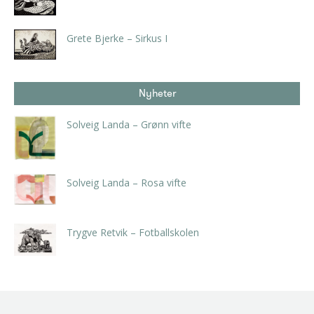
kr
800,00
Grete Bjerke – Sirkus I
kr
800,00
Nyheter
Solveig Landa – Grønn vifte
kr
5.250,00
inkl. 5% kunstavgift
Solveig Landa – Rosa vifte
kr
5.250,00
inkl. 5% kunstavgift
Trygve Retvik – Fotballskolen
kr
2.940,00
inkl. 5% kunstavgift