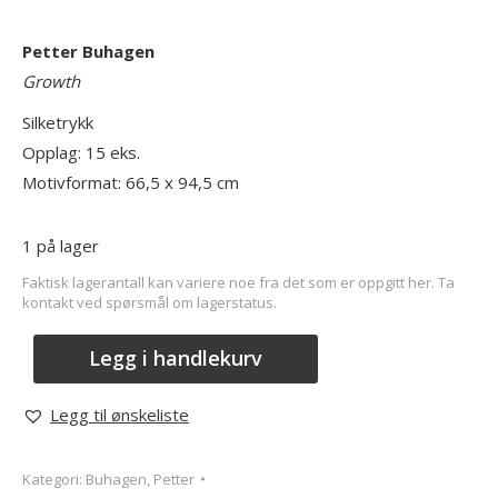
Petter Buhagen
Growth
Silketrykk
Opplag: 15 eks.
Motivformat: 66,5 x 94,5 cm
1 på lager
Faktisk lagerantall kan variere noe fra det som er oppgitt her. Ta
kontakt ved spørsmål om lagerstatus.
Legg i handlekurv
Legg til ønskeliste
Kategori:
Buhagen, Petter