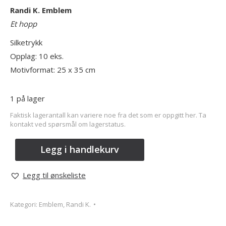
Randi K. Emblem
Et hopp
Silketrykk
Opplag: 10 eks.
Motivformat: 25 x 35 cm
1 på lager
Faktisk lagerantall kan variere noe fra det som er oppgitt her. Ta
kontakt ved spørsmål om lagerstatus.
Legg i handlekurv
Legg til ønskeliste
Kategori:
Emblem, Randi K.