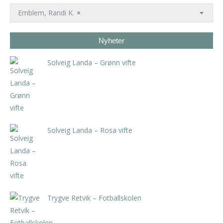
Emblem, Randi K.
×
Nyheter
Solveig Landa – Grønn vifte
kr
5.250,00
inkl. 5% kunstavgift
Solveig Landa – Rosa vifte
kr
5.250,00
inkl. 5% kunstavgift
Trygve Retvik – Fotballskolen
kr
2.940,00
inkl. 5% kunstavgift