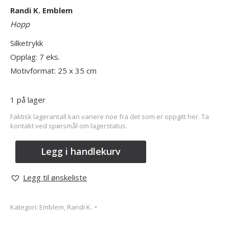
Randi K. Emblem
Hopp
Silketrykk
Opplag: 7 eks.
Motivformat: 25 x 35 cm
1 på lager
Faktisk lagerantall kan variere noe fra det som er oppgitt her. Ta
kontakt ved spørsmål om lagerstatus.
Legg i handlekurv
Legg til ønskeliste
Kategori:
Emblem, Randi K.