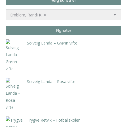
Velg kunstner
Emblem, Randi K.
×
Nyheter
Solveig Landa – Grønn vifte
kr
5.250,00
inkl. 5% kunstavgift
Solveig Landa – Rosa vifte
kr
5.250,00
inkl. 5% kunstavgift
Trygve Retvik – Fotballskolen