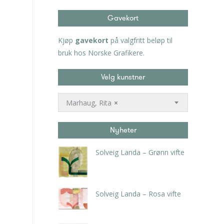
Gavekort
Kjøp
gavekort
på valgfritt beløp til
bruk hos Norske Grafikere.
Velg kunstner
Marhaug, Rita
×
Nyheter
Solveig Landa – Grønn vifte
kr
5.250,00
inkl. 5% kunstavgift
Solveig Landa – Rosa vifte
kr
5.250,00
inkl. 5% kunstavgift