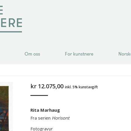
Om oss
For kunstnere
Norsk
Om oss
For kunstnere
Norsk
kr
12.075,00
inkl. 5% kunstavgift
Rita Marhaug
Fra serien
Horisont
Fotogravyr