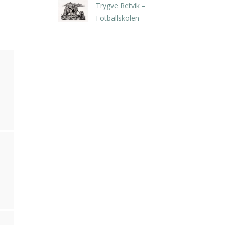
Trygve Retvik –
Fotballskolen
kr
2.940,00
inkl. 5% kunstavgift