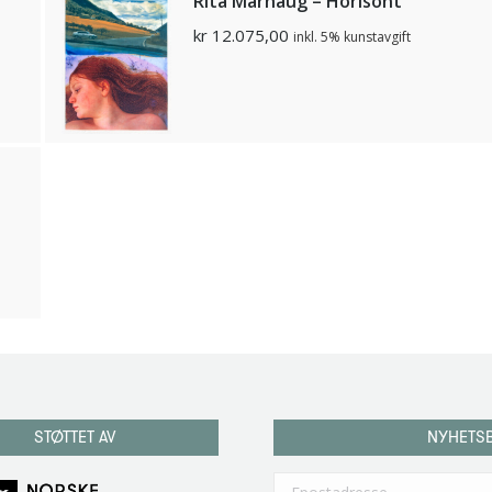
Rita Marhaug – Horisont
kr
12.075,00
inkl. 5% kunstavgift
STØTTET AV
NYHETS