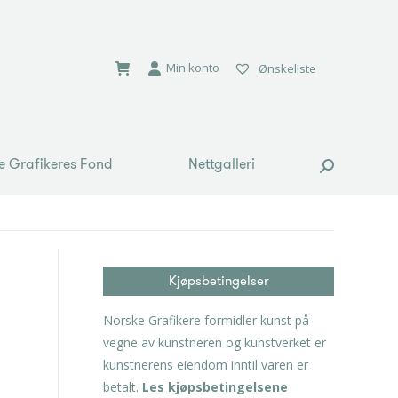
e Grafikeres Fond
Nettgalleri
Search:
Min konto
Ønskeliste
e Grafikeres Fond
Nettgalleri
Search:
Kjøpsbetingelser
Norske Grafikere formidler kunst på
vegne av kunstneren og kunstverket er
kunstnerens eiendom inntil varen er
betalt.
Les kjøpsbetingelsene