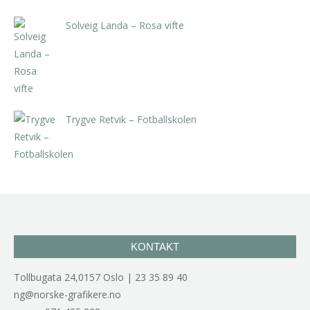
Solveig Landa – Rosa vifte
kr
5.250,00
inkl. 5% kunstavgift
Trygve Retvik – Fotballskolen
kr
2.940,00
inkl. 5% kunstavgift
KONTAKT
Tollbugata 24,0157 Oslo | 23 35 89 40
ng@norske-grafikere.no