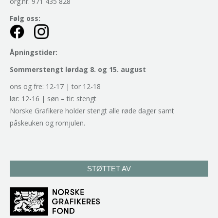
org.nr. 971 435 828
Følg oss:
Åpningstider:
Sommerstengt lørdag 8. og 15. august
ons og fre: 12-17 | tor 12-18
lør: 12-16 | søn – tir: stengt
Norske Grafikere holder stengt alle røde dager samt
påskeuken og romjulen.
STØTTET AV