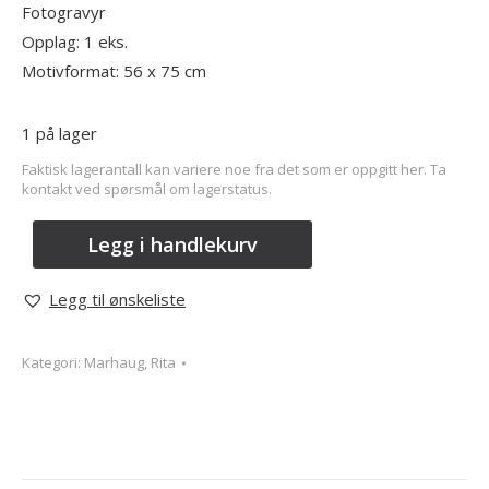
Fotogravyr
Opplag: 1 eks.
Motivformat: 56 x 75 cm
1 på lager
Faktisk lagerantall kan variere noe fra det som er oppgitt her. Ta
kontakt ved spørsmål om lagerstatus.
Legg i handlekurv
Legg til ønskeliste
Kategori:
Marhaug, Rita