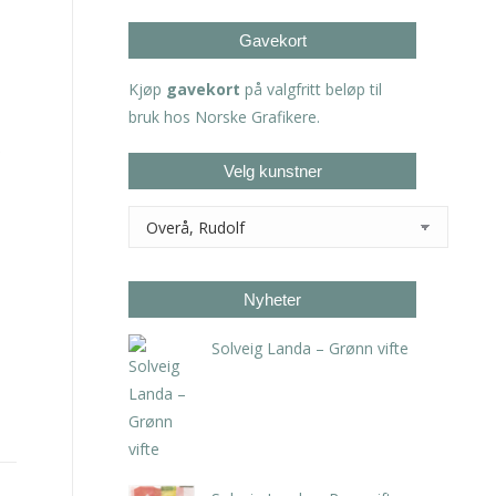
Gavekort
Kjøp
gavekort
på valgfritt beløp til
bruk hos Norske Grafikere.
Velg kunstner
Nyheter
Solveig Landa – Grønn vifte
kr
5.250,00
inkl. 5% kunstavgift