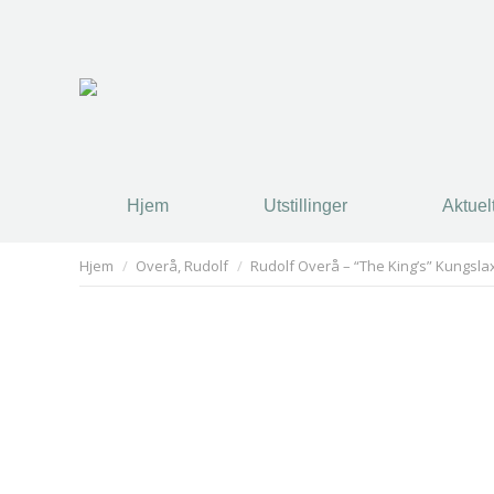
Hjem
Utstillinger
Aktuel
You are here:
Hjem
Overå, Rudolf
Rudolf Overå – “The King’s” Kungslax