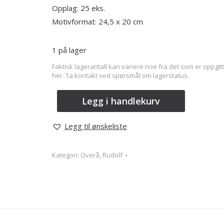
Opplag: 25 eks.
Motivformat: 24,5 x 20 cm
1 på lager
Faktisk lagerantall kan variere noe fra det som er oppgitt
her. Ta kontakt ved spørsmål om lagerstatus.
Legg i handlekurv
Legg til ønskeliste
Kategori:
Overå, Rudolf