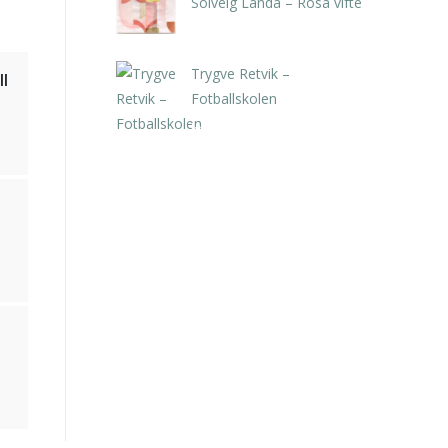
Solveig Landa – Rosa vifte
kr
5.250,00
inkl. 5% kunstavgift
Trygve Retvik –
I
Fotballskolen
kr
2.940,00
inkl. 5% kunstavgift