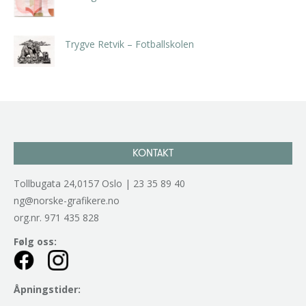
kr
5.250,00
inkl. 5% kunstavgift
Trygve Retvik – Fotballskolen
kr
2.940,00
inkl. 5% kunstavgift
KONTAKT
Tollbugata 24,0157 Oslo | 23 35 89 40
ng@norske-grafikere.no
org.nr. 971 435 828
Følg oss:
Åpningstider: