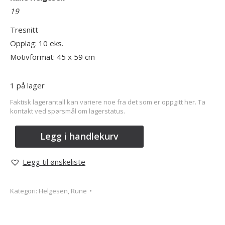
19
Tresnitt
Opplag: 10 eks.
Motivformat: 45 x 59 cm
1 på lager
Faktisk lagerantall kan variere noe fra det som er oppgitt her. Ta
kontakt ved spørsmål om lagerstatus.
Legg i handlekurv
Legg til ønskeliste
Kategori:
Helgesen, Rune