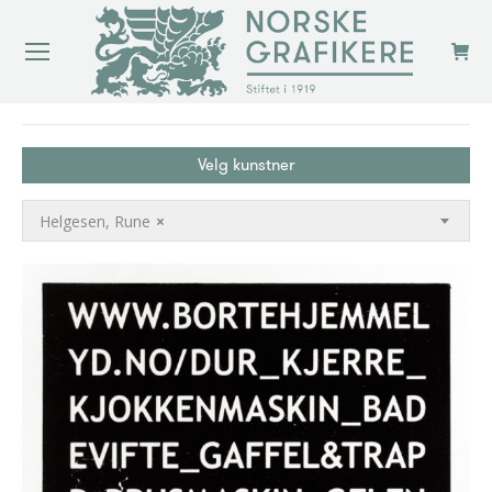
You are here:
Velg kunstner
Helgesen, Rune
×