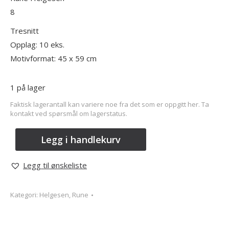
8
Tresnitt
Opplag: 10 eks.
Motivformat: 45 x 59 cm
1 på lager
Faktisk lagerantall kan variere noe fra det som er oppgitt her. Ta
kontakt ved spørsmål om lagerstatus.
Legg i handlekurv
Legg til ønskeliste
Kategori:
Helgesen, Rune