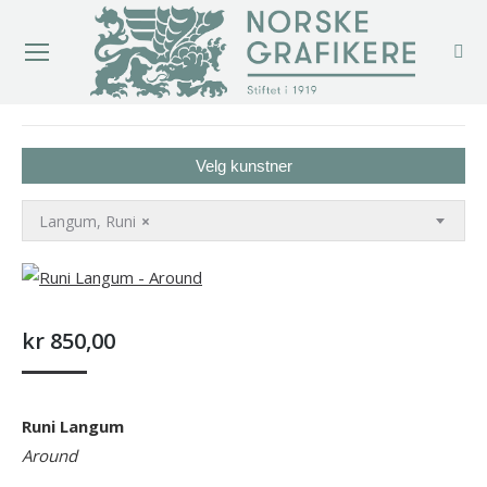
You are here:
Velg kunstner
Langum, Runi
×
kr
850,00
Runi Langum
Around