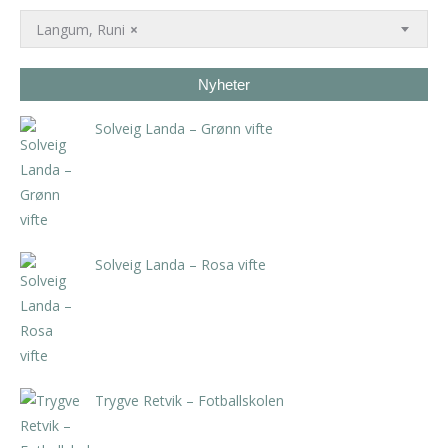
Langum, Runi
×
Nyheter
Solveig Landa – Grønn vifte
kr
5.250,00
inkl. 5% kunstavgift
Solveig Landa – Rosa vifte
kr
5.250,00
inkl. 5% kunstavgift
Trygve Retvik – Fotballskolen
kr
2.940,00
inkl. 5% kunstavgift