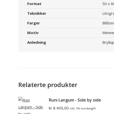
Format
50 x 6
Teknikker
Litogra
Farger
Blåton
Motiv
Mennes
Anledning
Bryllu
Relaterte produkter
Runi Langum - Side by side
kr
8.400,00
inkl. 5% kunstavgift