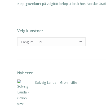
Kjøp
gavekort
på valgfritt beløp til bruk hos Norske Grafi
Velg kunstner
Nyheter
Solveig Landa – Grønn vifte
kr
5.250,00
inkl. 5% kunstavgift