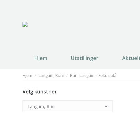
Hjem
Utstillinger
Aktuel
You are here:
Hjem
Langum, Runi
Runi Langum – Fokus blå
Velg kunstner