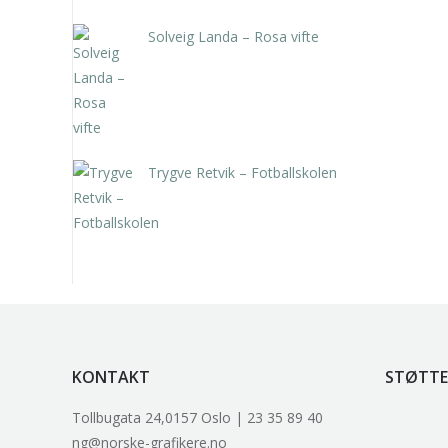
Solveig Landa – Rosa vifte
kr
5.250,00
inkl. 5% kunstavgift
Trygve Retvik – Fotballskolen
kr
2.940,00
inkl. 5% kunstavgift
KONTAKT
STØTTE
Tollbugata 24,0157 Oslo | 23 35 89 40
ng@norske-grafikere.no