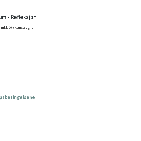
um - Refleksjon
inkl. 5% kunstavgift
øpsbetingelsene