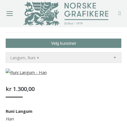
You are here:
Velg kunstner
Langum, Runi
×
kr
1.300,00
Runi Langum
Han