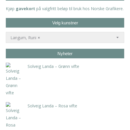
Kjøp
gavekort
på valgfritt beløp til bruk hos Norske Grafikere.
Velg kunstner
Langum, Runi
×
Nyheter
Solveig Landa – Grønn vifte
kr
5.250,00
inkl. 5% kunstavgift
Solveig Landa – Rosa vifte
kr
5.250,00
inkl. 5% kunstavgift