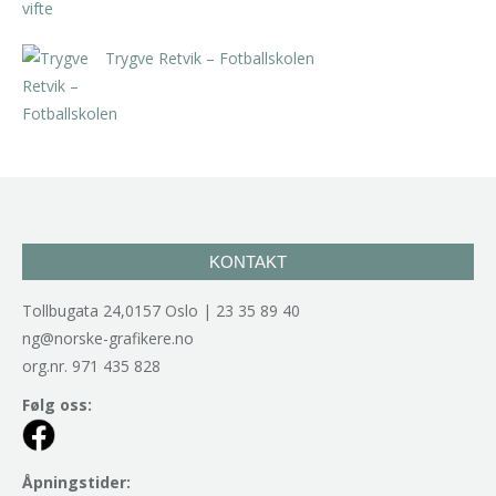
Trygve Retvik – Fotballskolen
kr
2.940,00
inkl. 5% kunstavgift
KONTAKT
Tollbugata 24,0157 Oslo | 23 35 89 40
ng@norske-grafikere.no
org.nr. 971 435 828
Følg oss:
Åpningstider: