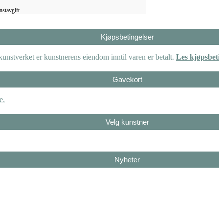
nstavgift
Kjøpsbetingelser
unstverket er kunstnerens eiendom inntil varen er betalt.
Les kjøpsbet
Gavekort
e.
Velg kunstner
Nyheter
vifte
kr
5.250,00
inkl. 5% kunstavgift
fte
kr
5.250,00
inkl. 5% kunstavgift
allskolen
kr
2.940,00
inkl. 5% kunstavgift