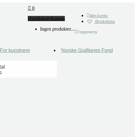
0
Min konto
Handlekurv
Kassen
Ønskeliste
Ingen produkter...
Toppmeny
For kunstnere
Norske Grafikeres Fond
tal
o