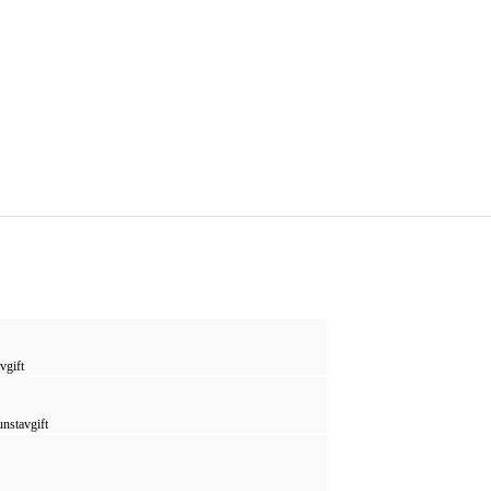
vgift
unstavgift