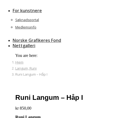
For kunstnere
Søknadsportal
Medlemsinfo
Norske Grafikeres Fond
Nettgalleri
You are here:
Hjem
Langum, Runi
Runi Langum – Håp I
Runi Langum – Håp I
kr
850,00
Runi Langum