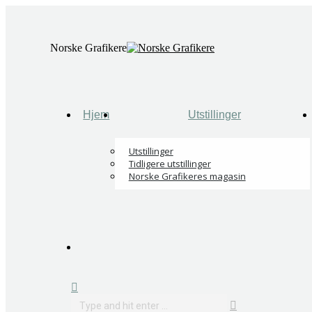
Skip
to
content
Norske Grafikere
Hjem
Utstillinger
Utstillinger
Tidligere utstillinger
Norske Grafikeres magasin
Search: