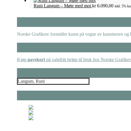
Runi Langum – Møte med mot
kr
6.090,00
inkl. 5% ku
Norske Grafikere formidler kunst på vegne av kunstneren og k
Kjøp
gavekort
på valgfritt beløp til bruk hos Norske Grafiker
Solveig Landa – Grønn 
Solveig Landa – Rosa vi
Trygve Retvik – Fotb