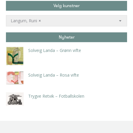
Velg kunstner
Langum, Runi
×
Nyheter
Solveig Landa – Grønn vifte
kr
5.250,00
inkl. 5% kunstavgift
Solveig Landa – Rosa vifte
kr
5.250,00
inkl. 5% kunstavgift
Trygve Retvik – Fotballskolen
kr
2.940,00
inkl. 5% kunstavgift