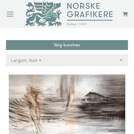
You are here:
Velg kunstner
Langum, Runi
×