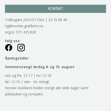
KONTAKT
Tollbugata 24,0157 Oslo | 23 35 89 40
ng@norske-grafikere.no
org.nr. 971 435 828
Følg oss:
Åpningstider:
Sommerstengt lørdag 8. og 15. august
ons og fre: 12-17 | tor 12-18
lør: 12-16 | søn – tir: stengt
Norske Grafikere holder stengt alle røde dager samt
påskeuken og romjulen.