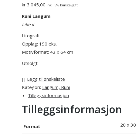
kr
3.045,00
inkl. 5% kunstavgift
Runi Langum
Like it
Litografi
Opplag: 190 eks.
Motivformat: 43 x 64 cm
Utsolgt
Legg til ønskeliste
Kategori:
Langum, Runi
Tilleggsinformasjon
Tilleggsinformasjon
20 x 30
Format