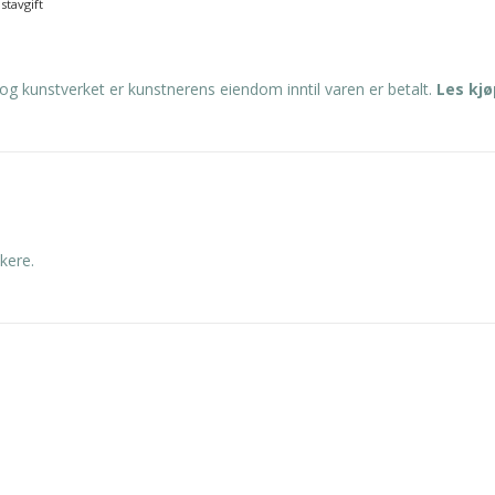
stavgift
og kunstverket er kunstnerens eiendom inntil varen er betalt.
Les kj
kere.