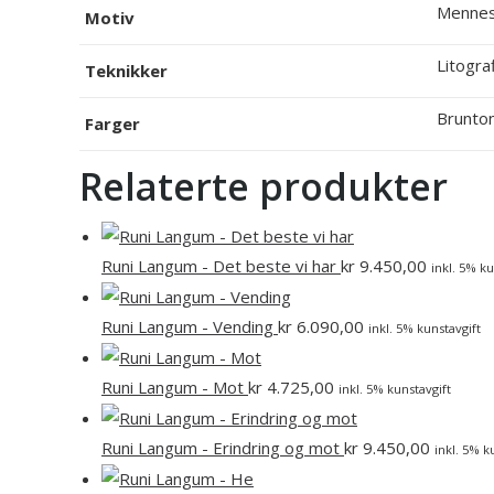
Mennes
Motiv
Litograf
Teknikker
Brunto
Farger
Relaterte produkter
Runi Langum - Det beste vi har
kr
9.450,00
inkl. 5% ku
Runi Langum - Vending
kr
6.090,00
inkl. 5% kunstavgift
Runi Langum - Mot
kr
4.725,00
inkl. 5% kunstavgift
Runi Langum - Erindring og mot
kr
9.450,00
inkl. 5% k