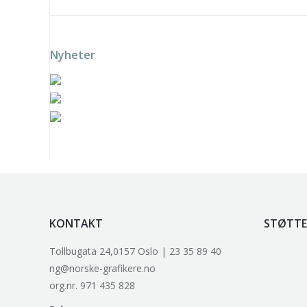
Nyheter
Solveig Landa – Grønn vift
Solveig Landa – Rosa vifte
k
Trygve Retvik – Fotballsk
KONTAKT
STØTTE
Tollbugata 24,0157 Oslo | 23 35 89 40
ng@norske-grafikere.no
org.nr. 971 435 828