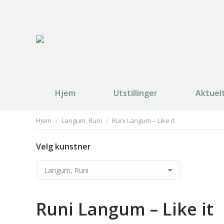
Hjem
Utstillinger
Aktuel
You are here:
Hjem
Langum, Runi
Runi Langum – Like it
Velg kunstner
Runi Langum – Like it