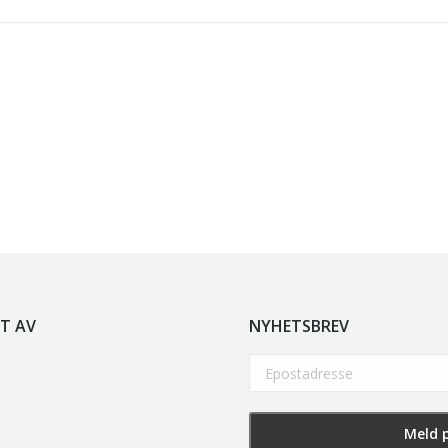
e
kr
5.250,00
inkl. 5% kunstavgift
r
5.250,00
inkl. 5% kunstavgift
olen
kr
2.940,00
inkl. 5% kunstavgift
T AV
NYHETSBREV