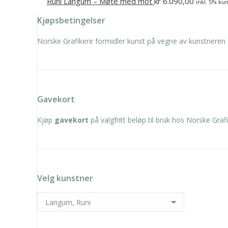
Runi Langum – Møte med mot
kr
6.090,00
inkl. 5% kun
Kjøpsbetingelser
Norske Grafikere formidler kunst på vegne av kunstneren 
Gavekort
Kjøp
gavekort
på valgfritt beløp til bruk hos Norske Grafi
Velg kunstner