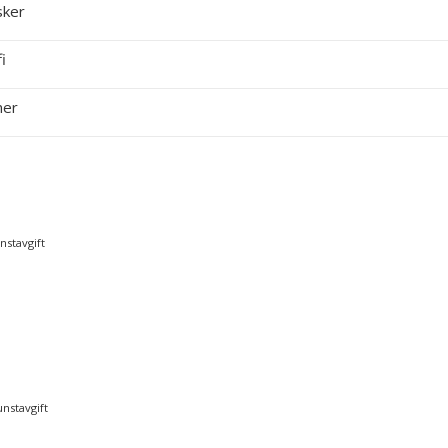
ker
i
ner
nstavgift
unstavgift