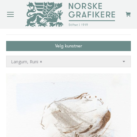
You are here:
Velg kunstner
Langum, Runi
×