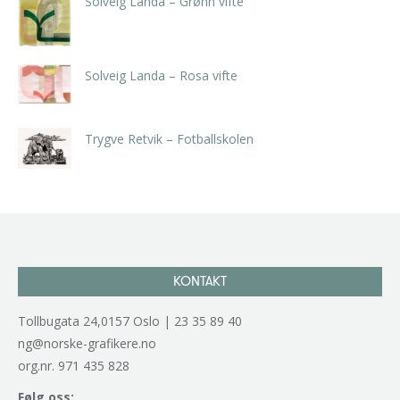
Solveig Landa – Grønn vifte
kr
5.250,00
inkl. 5% kunstavgift
Solveig Landa – Rosa vifte
kr
5.250,00
inkl. 5% kunstavgift
Trygve Retvik – Fotballskolen
kr
2.940,00
inkl. 5% kunstavgift
KONTAKT
Tollbugata 24,0157 Oslo | 23 35 89 40
ng@norske-grafikere.no
org.nr. 971 435 828
Følg oss: