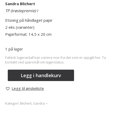
Sandra Blichert
TP (trøstepremie) I
Etsning på håndlaget papir
2 eks (varianter)
Papirformat: 14,5 x 20 cm
1 på lager
Faktisk lagerantall kan variere noe fra det som er oppgitt her. Ta
kontakt ved spørsmål om lagerstatus.
Legg i handlekurv
Legg til ønskeliste
Kategori:
Blichert, Sandra