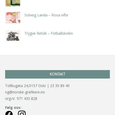
kr
5.250,00
inkl. 5% kunstavgift
Solveig Landa – Rosa vifte
kr
5.250,00
inkl. 5% kunstavgift
Trygve Retvik – Fotballskolen
kr
2.940,00
inkl. 5% kunstavgift
KONTAKT
Tollbugata 24,0157 Oslo | 23 35 89 40
ng@norske-grafikere.no
org.nr. 971 435 828
Følg oss: