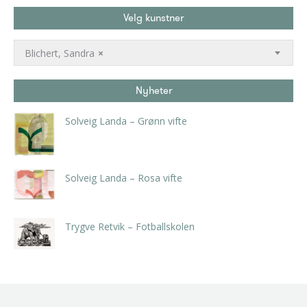
Velg kunstner
Blichert, Sandra
×
Nyheter
Solveig Landa – Grønn vifte
kr
5.250,00
inkl. 5% kunstavgift
Solveig Landa – Rosa vifte
kr
5.250,00
inkl. 5% kunstavgift
Trygve Retvik – Fotballskolen
kr
2.940,00
inkl. 5% kunstavgift