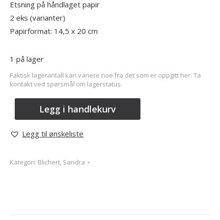
Etsning på håndlaget papir
2 eks (varianter)
Papirformat: 14,5 x 20 cm
1 på lager
Faktisk lagerantall kan variere noe fra det som er oppgitt her. Ta
kontakt ved spørsmål om lagerstatus.
Legg i handlekurv
Legg til ønskeliste
Kategori:
Blichert, Sandra