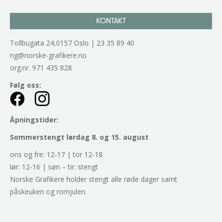
KONTAKT
Tollbugata 24,0157 Oslo | 23 35 89 40
ng@norske-grafikere.no
org.nr. 971 435 828
Følg oss:
Åpningstider:
Sommerstengt lørdag 8. og 15. august
ons og fre: 12-17 | tor 12-18
lør: 12-16 | søn – tir: stengt
Norske Grafikere holder stengt alle røde dager samt
påskeuken og romjulen.