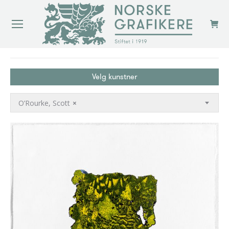
You are here:
Velg kunstner
O’Rourke, Scott
×