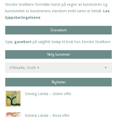
Norske Grafikere formidler kunst på vegne av kunstneren og
kunstverket er kunstnerens eiendom inntil varen er betalt.
Les
kjøpsbetingelsene
Gavekort
Kjøp
gavekort
på valgfritt beløp til bruk hos Norske Grafikere.
Velg kunstner
O’Rourke, Scott
×
Nyheter
Solveig Landa – Grønn vifte
kr
5.250,00
inkl. 5% kunstavgift
Solveig Landa – Rosa vifte