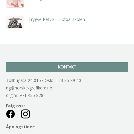
kr
5.250,00
inkl. 5% kunstavgift
Trygve Retvik – Fotballskolen
kr
2.940,00
inkl. 5% kunstavgift
KONTAKT
Tollbugata 24,0157 Oslo | 23 35 89 40
ng@norske-grafikere.no
org.nr. 971 435 828
Følg oss:
Åpningstider: