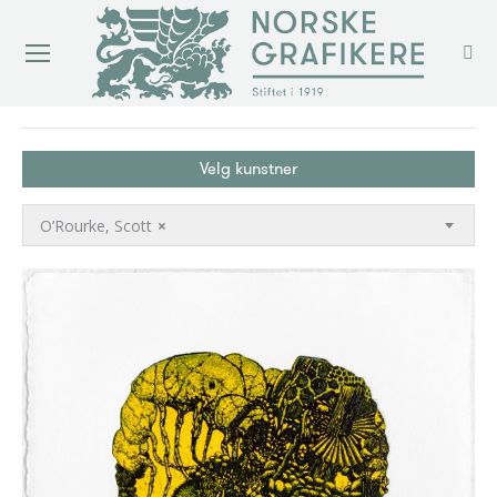
You are here:
Velg kunstner
O’Rourke, Scott
×