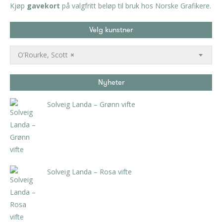
Kjøp
gavekort
på valgfritt beløp til bruk hos Norske Grafikere.
Velg kunstner
O’Rourke, Scott
×
Nyheter
Solveig Landa – Grønn vifte
kr
5.250,00
inkl. 5% kunstavgift
Solveig Landa – Rosa vifte
kr
5.250,00
inkl. 5% kunstavgift