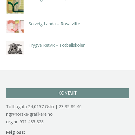
kr
5.250,00
inkl. 5% kunstavgift
Solveig Landa – Rosa vifte
kr
5.250,00
inkl. 5% kunstavgift
Trygve Retvik – Fotballskolen
kr
2.940,00
inkl. 5% kunstavgift
KONTAKT
Tollbugata 24,0157 Oslo | 23 35 89 40
ng@norske-grafikere.no
org.nr. 971 435 828
Følg oss: