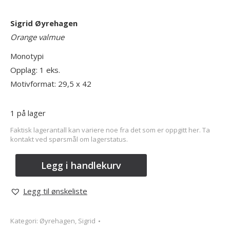
Sigrid Øyrehagen
Orange valmue
Monotypi
Opplag: 1 eks.
Motivformat: 29,5 x 42
1 på lager
Faktisk lagerantall kan variere noe fra det som er oppgitt her. Ta
kontakt ved spørsmål om lagerstatus.
Legg i handlekurv
Legg til ønskeliste
Kategori:
Øyrehagen, Sigrid