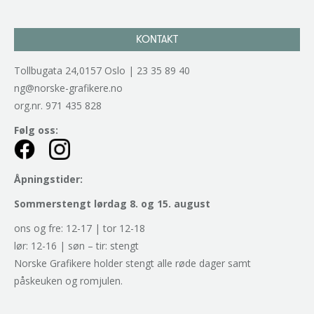
KONTAKT
Tollbugata 24,0157 Oslo | 23 35 89 40
ng@norske-grafikere.no
org.nr. 971 435 828
Følg oss:
Åpningstider:
Sommerstengt lørdag 8. og 15. august
ons og fre: 12-17 | tor 12-18
lør: 12-16 | søn – tir: stengt
Norske Grafikere holder stengt alle røde dager samt
påskeuken og romjulen.