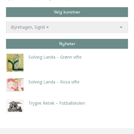
Velg kunstner
Øyrehagen, Sigrid
×
Nyheter
Solveig Landa – Grønn vifte
kr
5.250,00
inkl. 5% kunstavgift
Solveig Landa – Rosa vifte
kr
5.250,00
inkl. 5% kunstavgift
Trygve Retvik – Fotballskolen
kr
2.940,00
inkl. 5% kunstavgift