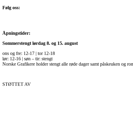
Følg oss:
Åpningstider:
Sommerstengt lørdag 8. og 15. august
ons og fre: 12-17 | tor 12-18
lør: 12-16 | søn – tir: stengt
Norske Grafikere holder stengt alle røde dager samt påskeuken og ro
STØTTET AV