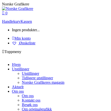
Skip
Norske Grafikere
to
content
0
Handlekurv
Kassen
Ingen produkter...
Min konto
Ønskeliste
Toppmeny
Hjem
Utstillinger
Utstillinger
Tidligere utstillinger
Norske Grafikeres magasin
Aktuelt
Om oss
Om oss
Kontakt oss
Besøk oss
Om originalgrafikk