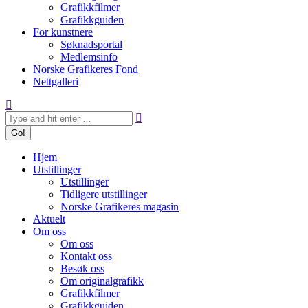
Grafikkfilmer
Grafikkguiden
For kunstnere
Søknadsportal
Medlemsinfo
Norske Grafikeres Fond
Nettgalleri
Search:
Hjem
Utstillinger
Utstillinger
Tidligere utstillinger
Norske Grafikeres magasin
Aktuelt
Om oss
Om oss
Kontakt oss
Besøk oss
Om originalgrafikk
Grafikkfilmer
Grafikkguiden