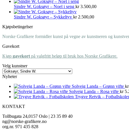
Sindre W. Goksøyr – Noel i seng
kr
3.500,00
Sindre W. Goksøyr – Sykkeltyv
kr
2.500,00
Kjøpsbetingelser
Norske Grafikere formidler kunst på vegne av kunstneren og kunstverk
Gavekort
Kjøp
gavekort
på valgfritt beløp til bruk hos Norske Grafikere.
Velg kunstner
Nyheter
Solveig Landa – Grønn vifte
kr
Solveig Landa – Rosa vifte
kr
5.
Trygve Retvik – Fotballskole
KONTAKT
Tollbugata 24,0157 Oslo | 23 35 89 40
ng@norske-grafikere.no
org.nr. 971 435 828