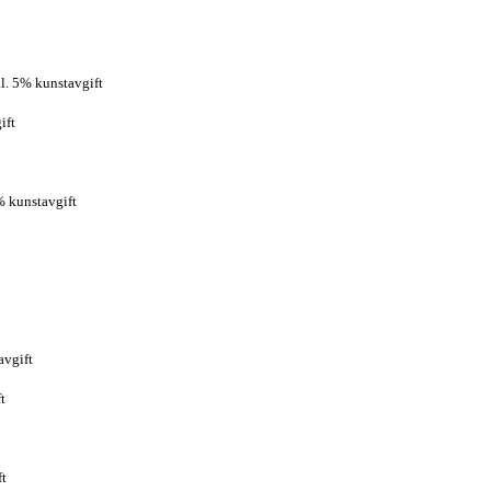
l. 5% kunstavgift
ift
% kunstavgift
avgift
t
ft