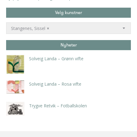
Velg kunstner
Stangenes, Sissel
×
Nyheter
Solveig Landa – Grønn vifte
kr
5.250,00
inkl. 5% kunstavgift
Solveig Landa – Rosa vifte
kr
5.250,00
inkl. 5% kunstavgift
Trygve Retvik – Fotballskolen
kr
2.940,00
inkl. 5% kunstavgift