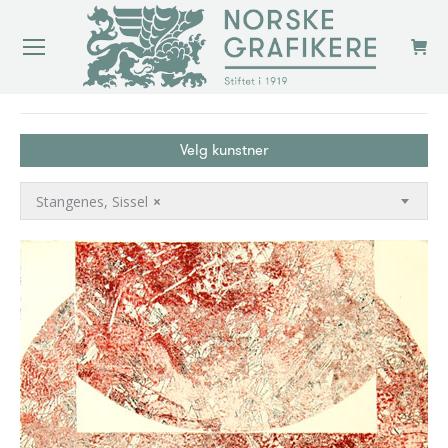
You are here:
Velg kunstner
Stangenes, Sissel
×