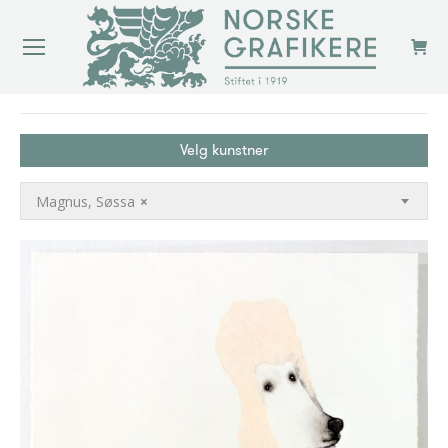
You are here:
Velg kunstner
Magnus, Søssa
×