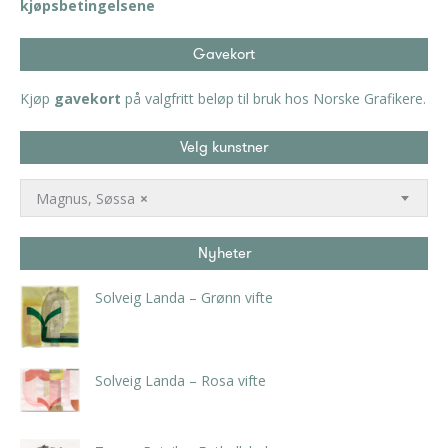
kjøpsbetingelsene
Gavekort
Kjøp
gavekort
på valgfritt beløp til bruk hos Norske Grafikere.
Velg kunstner
Magnus, Søssa
×
Nyheter
Solveig Landa – Grønn vifte
kr
5.250,00
inkl. 5% kunstavgift
Solveig Landa – Rosa vifte
kr
5.250,00
inkl. 5% kunstavgift