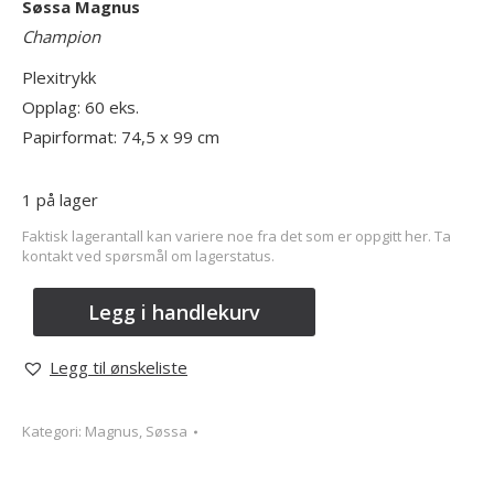
Søssa Magnus
Champion
Plexitrykk
Opplag: 60 eks.
Papirformat: 74,5 x 99 cm
1 på lager
Faktisk lagerantall kan variere noe fra det som er oppgitt her. Ta
kontakt ved spørsmål om lagerstatus.
Legg i handlekurv
Legg til ønskeliste
Kategori:
Magnus, Søssa