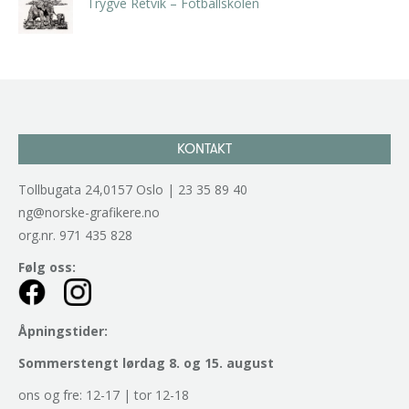
Trygve Retvik – Fotballskolen
kr
2.940,00
inkl. 5% kunstavgift
KONTAKT
Tollbugata 24,0157 Oslo | 23 35 89 40
ng@norske-grafikere.no
org.nr. 971 435 828
Følg oss:
Åpningstider:
Sommerstengt lørdag 8. og 15. august
ons og fre: 12-17 | tor 12-18