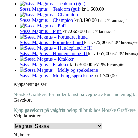
Søssa Magnus – Tenk om (gul)
kr
1.600,00
Søssa Magnus – Champion
kr
8.190,00
inkl. 5% kunstavgift
Søssa Magnus – Puff
kr
7.665,00
inkl. 5% kunstavgift
Søssa Magnus – Forundret hund
kr
5.775,00
inkl. 5% kunstavgift
Søssa Magnus – Hundeplanche III
kr
7.665,00
inkl. 5% kunstavg
Søssa Magnus – Krakker
kr
6.300,00
inkl. 5% kunstavgift
Søssa Magnus – Molly og spøkelsene
kr
1.300,00
Kjøpsbetingelser
Norske Grafikere formidler kunst på vegne av kunstneren og kuns
Gavekort
Kjøp
gavekort
på valgfritt beløp til bruk hos Norske Grafikere.
Velg kunstner
Nyheter