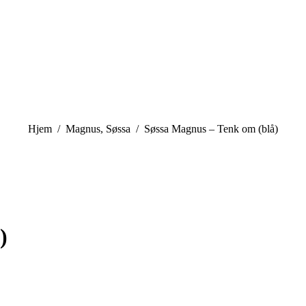
You are here:
Hjem
Magnus, Søssa
Søssa Magnus – Tenk om (blå)
)