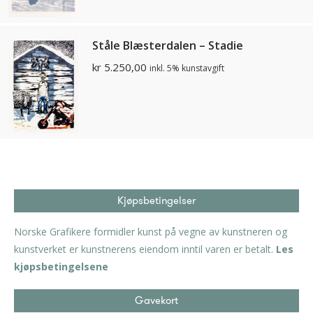
Ståle Blæsterdalen – Stadie
kr
5.250,00
inkl. 5% kunstavgift
Kjøpsbetingelser
Norske Grafikere formidler kunst på vegne av kunstneren og
kunstverket er kunstnerens eiendom inntil varen er betalt.
Les
kjøpsbetingelsene
Gavekort