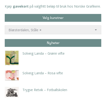
Kjøp
gavekort
på valgfritt beløp til bruk hos Norske Grafikere.
Velg kunstner
Blæsterdalen, Ståle
×
Nyheter
Solveig Landa – Grønn vifte
kr
5.250,00
inkl. 5% kunstavgift
Solveig Landa – Rosa vifte
kr
5.250,00
inkl. 5% kunstavgift
Trygve Retvik – Fotballskolen
kr
2.940,00
inkl. 5% kunstavgift