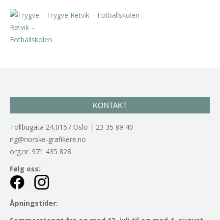
Trygve Retvik – Fotballskolen
kr
2.940,00
inkl. 5% kunstavgift
KONTAKT
Tollbugata 24,0157 Oslo | 23 35 89 40
ng@norske-grafikere.no
org.nr. 971 435 828
Følg oss:
Åpningstider: