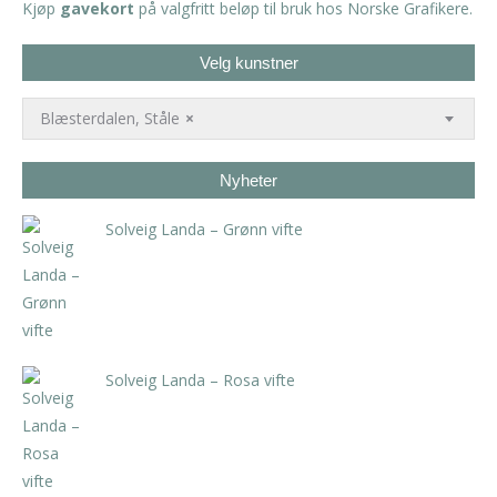
Kjøp
gavekort
på valgfritt beløp til bruk hos Norske Grafikere.
Velg kunstner
Blæsterdalen, Ståle
×
Nyheter
Solveig Landa – Grønn vifte
kr
5.250,00
inkl. 5% kunstavgift
Solveig Landa – Rosa vifte
kr
5.250,00
inkl. 5% kunstavgift