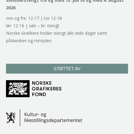
Sommerstengt fra og med 13. juli til og med 4. august
2026
ons og fre: 12-17 | tor 12-18
lør: 12-16 | søn – tir: stengt
Norske Grafikere holder stengt alle røde dager samt
påskeuken og romjulen.
STØTTET AV