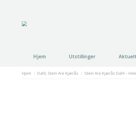
Hjem
Utstillinger
Aktuel
You are here:
Hjem
Dahl, Stein Are Kjærås
Stein Are Kjærås Dahl – Hete