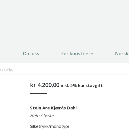
t
Om oss
For kunstnere
Norsk
 / tørke
kr
4.200,00
inkl. 5% kunstavgift
Stein Are Kjærås Dahl
Hete / tørke
Silketrykk/monotypi