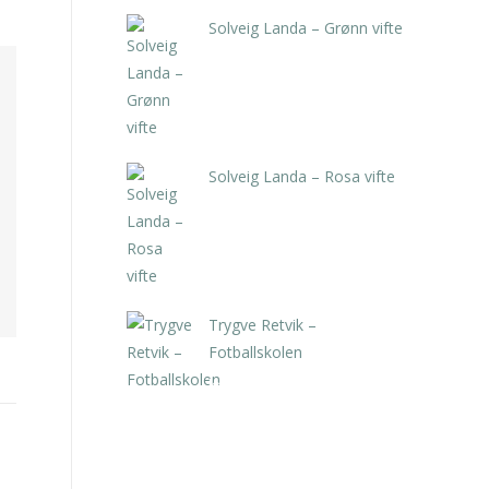
Solveig Landa – Grønn vifte
kr
5.250,00
inkl. 5% kunstavgift
Solveig Landa – Rosa vifte
kr
5.250,00
inkl. 5% kunstavgift
Trygve Retvik –
Fotballskolen
kr
2.940,00
inkl. 5% kunstavgift