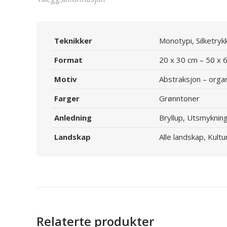
Teknikker
Monotypi, Silketryk
Format
20 x 30 cm – 50 x 
Motiv
Abstraksjon – orga
Farger
Grønntoner
Anledning
Bryllup, Utsmyknin
Landskap
Alle landskap, Kult
Relaterte produkter