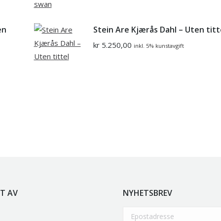
en
Stein Are Kjærås Dahl – Uten titt
kr
5.250,00
inkl. 5% kunstavgift
T AV
NYHETSBREV