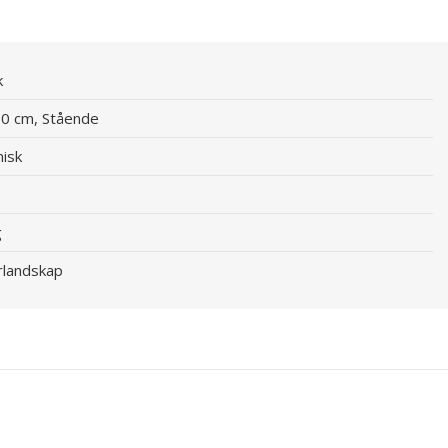
k
60 cm, Stående
nisk
g
urlandskap