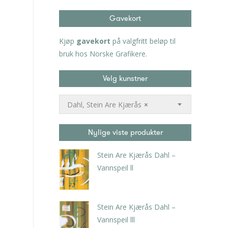
Gavekort
Kjøp
gavekort
på valgfritt beløp til
bruk hos Norske Grafikere.
Velg kunstner
Dahl, Stein Are Kjærås
×
Nylige viste produkter
Stein Are Kjærås Dahl –
Vannspeil ll
kr
4.200,00
inkl. 5% kunstavgift
Stein Are Kjærås Dahl –
Vannspeil lll