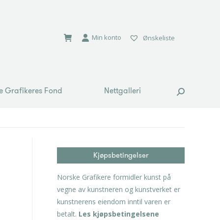
e Grafikeres Fond
Nettgalleri
Search:
Min konto
Ønskeliste
e Grafikeres Fond
Nettgalleri
Search:
Kjøpsbetingelser
Norske Grafikere formidler kunst på
vegne av kunstneren og kunstverket er
kunstnerens eiendom inntil varen er
betalt.
Les kjøpsbetingelsene