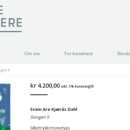
Om oss
For kunstnere
Norsk
Om oss
For kunstnere
Norsk
gen ll
kr
4.200,00
inkl. 5% kunstavgift
Stein Are Kjærås Dahl
Svingen ll
Silketrykk/monotypi