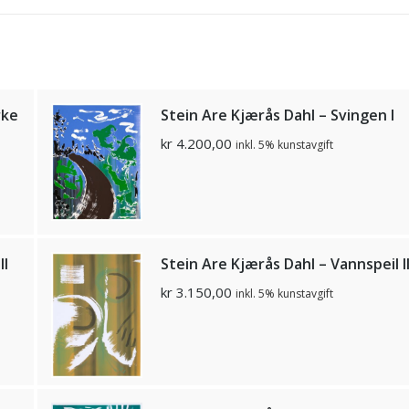
rke
Stein Are Kjærås Dahl – Svingen l
kr
4.200,00
inkl. 5% kunstavgift
ll
Stein Are Kjærås Dahl – Vannspeil ll
kr
3.150,00
inkl. 5% kunstavgift