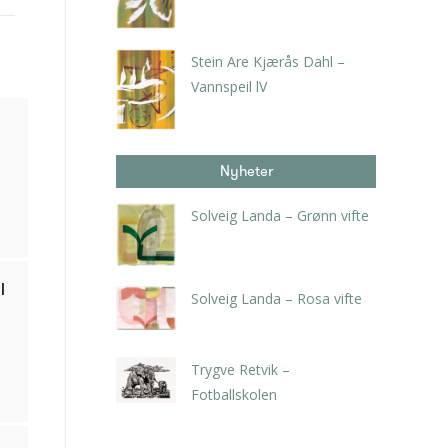
kr
3.150,00
inkl. 5% kunstavgift
Stein Are Kjærås Dahl –
Vannspeil lV
kr
4.200,00
inkl. 5% kunstavgift
Nyheter
Solveig Landa – Grønn vifte
kr
5.250,00
inkl. 5% kunstavgift
l
Solveig Landa – Rosa vifte
kr
5.250,00
inkl. 5% kunstavgift
Trygve Retvik –
Fotballskolen
kr
2.940,00
inkl. 5% kunstavgift