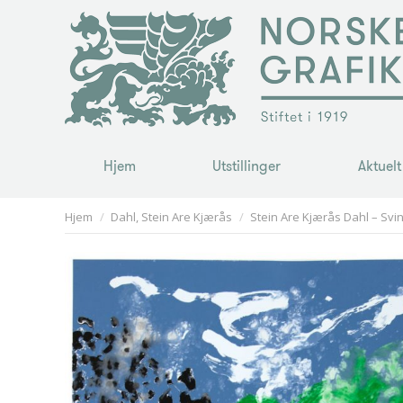
Hjem
Utstillinger
Aktuelt
Hjem
Utstillinger
Aktuelt
You are here:
Hjem
Dahl, Stein Are Kjærås
Stein Are Kjærås Dahl – Svin