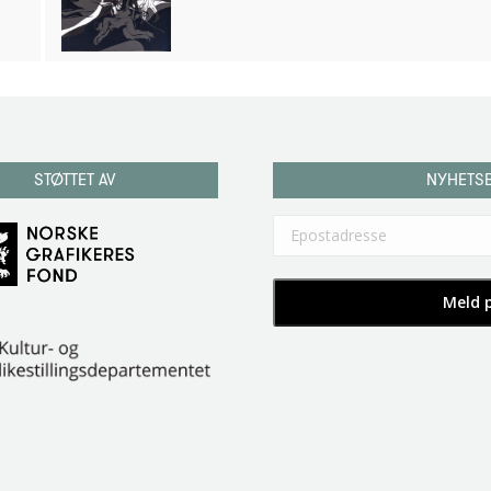
STØTTET AV
NYHETS