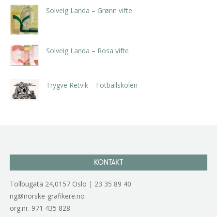
Solveig Landa – Grønn vifte
kr
5.250,00
inkl. 5% kunstavgift
Solveig Landa – Rosa vifte
kr
5.250,00
inkl. 5% kunstavgift
Trygve Retvik – Fotballskolen
kr
2.940,00
inkl. 5% kunstavgift
KONTAKT
Tollbugata 24,0157 Oslo | 23 35 89 40
ng@norske-grafikere.no
org.nr. 971 435 828