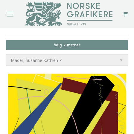
You are here:
Velg kunstner
Mader, Susanne Kathlen
×