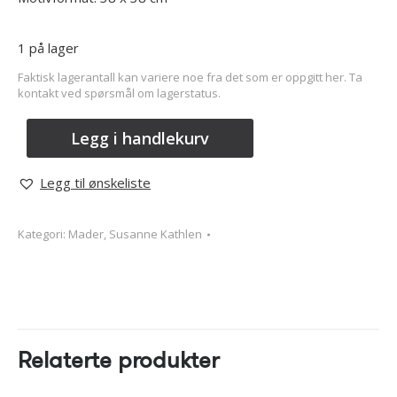
1 på lager
Faktisk lagerantall kan variere noe fra det som er oppgitt her. Ta
kontakt ved spørsmål om lagerstatus.
Legg i handlekurv
Legg til ønskeliste
Kategori:
Mader, Susanne Kathlen
Relaterte produkter