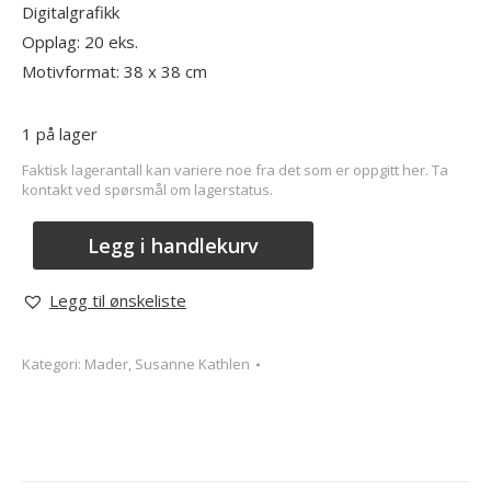
Digitalgrafikk
Opplag: 20 eks.
Motivformat: 38 x 38 cm
1 på lager
Faktisk lagerantall kan variere noe fra det som er oppgitt her. Ta
kontakt ved spørsmål om lagerstatus.
Legg i handlekurv
Legg til ønskeliste
Kategori:
Mader, Susanne Kathlen