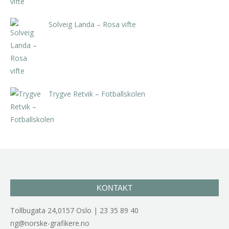
Solveig Landa – Rosa vifte
kr
5.250,00
inkl. 5% kunstavgift
Trygve Retvik – Fotballskolen
kr
2.940,00
inkl. 5% kunstavgift
KONTAKT
Tollbugata 24,0157 Oslo | 23 35 89 40
ng@norske-grafikere.no