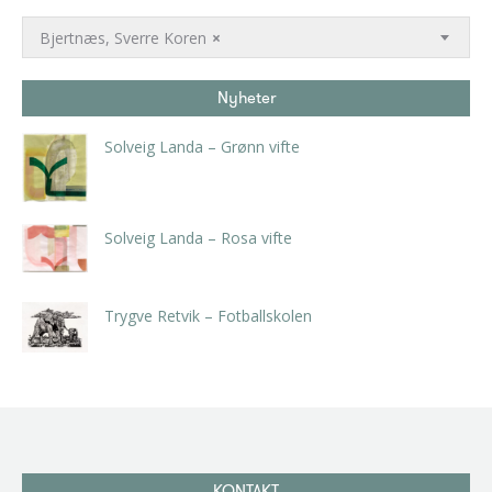
Bjertnæs, Sverre Koren
×
Nyheter
Solveig Landa – Grønn vifte
kr
5.250,00
inkl. 5% kunstavgift
Solveig Landa – Rosa vifte
kr
5.250,00
inkl. 5% kunstavgift
Trygve Retvik – Fotballskolen
kr
2.940,00
inkl. 5% kunstavgift
KONTAKT