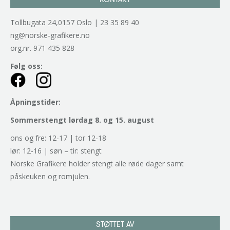
Tollbugata 24,0157 Oslo | 23 35 89 40
ng@norske-grafikere.no
org.nr. 971 435 828
Følg oss:
Åpningstider:
Sommerstengt lørdag 8. og 15. august
ons og fre: 12-17 | tor 12-18
lør: 12-16 | søn – tir: stengt
Norske Grafikere holder stengt alle røde dager samt
påskeuken og romjulen.
STØTTET AV