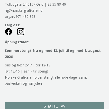
Tollbugata 24,0157 Oslo | 23 35 89 40
ng@norske-grafikere.no
org.nr. 971 435 828
Følg oss:
Åpningstider:
Sommerstengt fra og med 13. juli til og med 4. august
2026
ons og fre: 12-17 | tor 12-18
lør: 12-16 | søn – tir: stengt
Norske Grafikere holder stengt alle røde dager samt
påskeuken og romjulen.
STØTTET AV